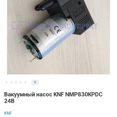
0
Вакуумный насос KNF NMP830KРDC
24В
KNF